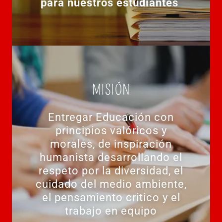
para nuestros estudiantes
MISIÓN
Entregar Educación con
principios valóricos y
morales, de inspiración
humanista desarrollando el
respeto por la diversidad, el
cuidado del medio ambiente,
el pensamiento critico y el
trabajo en equipo