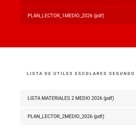
RARIO
o de Fútbol
PLAN_LECTOR_1MEDIO_2026
(pdf)
l del Arte
tudiante
iestas Patrias
 Amistad
s Arte
s Chilenidad
s Recreativas
o 2023
o 2022
LISTA DE UTILES ESCOLARES SEGUNDO
es Semanales
dagógica
LISTA MATERIALES 2 MEDIO 2026
(pdf)
r Artes
in
nclusión
PLAN_LECTOR_2MEDIO_2026
(pdf)
clusivos