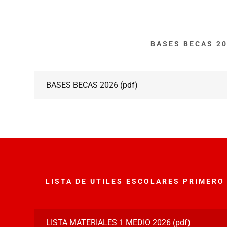
BASES BECAS 2
BASES BECAS 2026
(pdf)
miliar
rio
l de La Poesía
cional del PI
rtivo
rabinero
o 2025
Astronomía
acional de Agua
rio
rias
rias
Poesía
rabinero
LISTA DE UTILES ESCOLARES PRIMERO
trimonio
o 2024
rabinero
d. Física
tudiante
TIVIDAD FISICA
rio
LISTA MATERIALES 1 MEDIO 2026
(pdf)