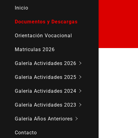
CAFE LITE
Campeonat
Inicio
Día Mundia
Día del Es
Documentos y Descargas
Actividad F
Copa de la
Orientación Vocacional
Actividade
Actividade
Matriculas 2026
Halloween
Actividade
Galería Actividades 2026
Aniversari
Aniversari
Galeria Actividades 2025
Actifvidad
Salida Pe
Galería Actividades 2024
Cierre talle
Circo Color
Galería Actividades 2023
Dia de la I
Galería Años Anteriores
Talleres In
Contacto