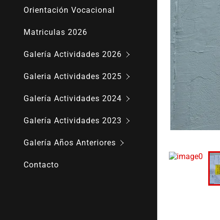
CAFE LITE
Campeonat
Orientación Vocacional
Día Mundia
Día del Es
Matriculas 2026
Actividad F
Copa de la
Galería Actividades 2026
Actividade
Actividade
Galeria Actividades 2025
Halloween
Actividade
Galería Actividades 2024
Aniversari
Aniversari
Galería Actividades 2023
Actifvidad
Salida Pe
Galería Años Anteriores
Cierre talle
Circo Color
Contacto
Dia de la I
Talleres In